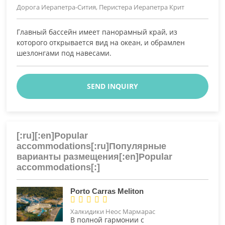
Дорога Иерапетра-Сития, Перистера Иерапетра Крит
Главный бассейн имеет панорамный край, из
которого открывается вид на океан, и обрамлен
шезлонгами под навесами.
SEND INQUIRY
[:ru][:en]Popular
accommodations[:ru]Популярные
варианты размещения[:en]Popular
accommodations[:]
Porto Carras Meliton





Халкидики Неос Мармарас
В полной гармонии с