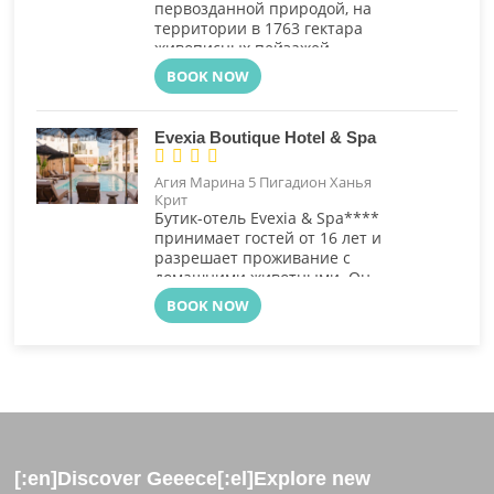
первозданной природой, на
территории в 1763 гектара
живописных пейзажей
культового комплекса Porto
BOOK NOW
Carras Grand Resort,
расположен его жемчужина..
Evexia Boutique Hotel & Spa




Агия Марина 5 Пигадион Ханья
Крит
Бутик-отель Evexia & Spa****
принимает гостей от 16 лет и
разрешает проживание с
домашними животными. Он
расположен всего в 50 метрах
BOOK NOW
от знаменитого песчаного
пляжа Агия Марина в Ханье на
острове Крит.
[:en]Discover Geeece[:el]Explore new