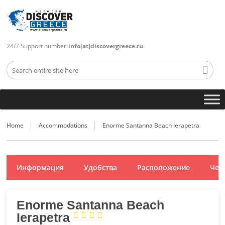
24/7 Support number
info[at]discovergreece.ru
Home
Accommodations
Enorme Santanna Beach Ierapetra
Информация
Удобства
Расположение
Чем
Enorme Santanna Beach
Ierapetra



