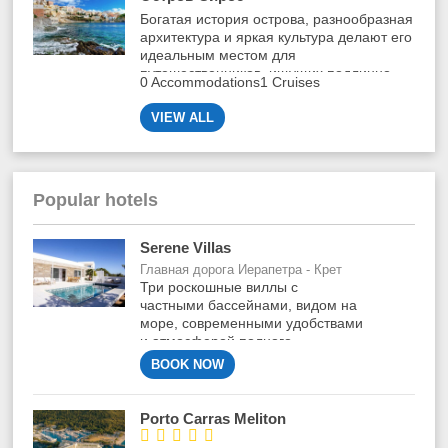
Богатая история острова, разнообразная
архитектура и яркая культура делают его
идеальным местом для
путешественников, ищущих подлинно
0 Accommodations
1 Cruises
греческий колорит.
VIEW ALL
Popular hotels
Serene Villas
Главная дорога Иерапетра - Крет
Три роскошные виллы с
частными бассейнами, видом на
море, современными удобствами
и атмосферой полного
спокойствия в тихом районе
BOOK NOW
Галини на Крите.
Porto Carras Meliton




