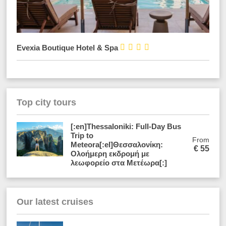




Evexia Boutique Hotel & Spa
Top city tours
[:en]Thessaloniki: Full-Day Bus
Trip to
From
Meteora[:el]Θεσσαλονίκη:
€
55
Ολοήμερη εκδρομή με
λεωφορείο στα Μετέωρα[:]
Our latest cruises