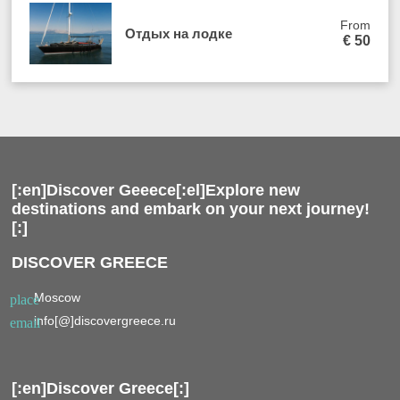
From
Отдых на лодке
€
50
[:en]Discover Geeece[:el]Explore new
destinations and embark on your next journey!
[:]
DISCOVER GREECE
Moscow
place
info[@]discovergreece.ru
email
[:en]Discover Greece[:]