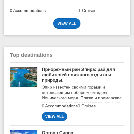
0 Accommodations
1 Cruises
VIEW ALL
Top destinations
Прибрежный рай Эпира: рай для
любителей пляжного отдыха и
природы.
Эпир известен своими горами и
потрясающим побережьем вдоль
Ионического моря. Пляжи и приморские
города региона предлагают кристально
0 Accommodations
0 Cruises
чистую воду.
VIEW ALL
Остров Сирос