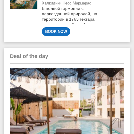
Халкидики Неос Мармарас
В полной гармонии с
первозданной природой, на
территории в 1763 гектара
живописных пейзажей культового
комплекса Porto Carras Grand
BOOK NOW
Resort, расположен его
жемчужина..
Deal of the day