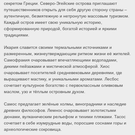
секретом Греции. Северо-Эгейские острова приглашают
путешественников открыть для себя другую сторону страны –
аутентичную, безмятежную и нетронутую массовым туризмом.
Каждый остров имеет свою уникальную историю,
сформированную природой, богатой историей и яркими
традициями.
Икария славится своими термальными источниками и
размеренным, жизнеутверждающим ритмом жизни её жителей.
Самофракия очаровывает впечатляющими водопадами,
дикими пейзажами и мистической атмосферой. Хиос
очаровывает посетителей средневековыми деревнями, где
выращивают мастику, и уникальными ароматами. Лесбос
сочетает культурное богатство с первоклассным оливковым
маслом, узо и тёплым островным духом.
Самос предлагает зелёные холмы, виноградники и наследие
древних философов. Лемнос очаровывает золотистыми
дюнами, вулканическим рельефом и тихими пляжами. Тасос
сочетает в себе изумрудные воды, поросшие соснами горы и
археологические сокровища.