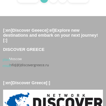
[:en]Discover Geeece[:el]Explore new
destinations and embark on your next journey!
[:]
DISCOVER GREECE
Moscow
place
info[@]discovergreece.ru
email
[:en]Discover Greece[:]