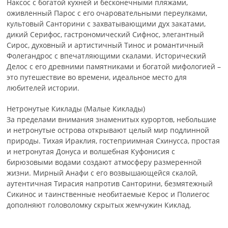
Наксос с богатой кухней и бесконечными пляжами,
оживленный Парос с его очаровательными переулками,
культовый Санторини с захватывающими дух закатами,
дикий Серифос, гастрономический Сифнос, элегантный
Сирос, духовный и артистичный Тинос и романтичный
Фолегандрос с впечатляющими скалами. Исторический
Делос с его древними памятниками и богатой мифологией –
это путешествие во времени, идеальное место для
любителей истории.
Нетронутые Киклады (Малые Киклады)
За пределами внимания знаменитых курортов, небольшие
и нетронутые острова открывают целый мир подлинной
природы. Тихая Ираклия, гостеприимная Схинусса, простая
и нетронутая Донуса и волшебная Куфонисия с
бирюзовыми водами создают атмосферу размеренной
жизни. Мирный Анафи с его возвышающейся скалой,
аутентичная Тирасия напротив Санторини, безмятежный
Сикинос и таинственные необитаемые Керос и Полиегос
дополняют головоломку скрытых жемчужин Киклад.