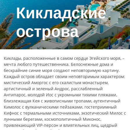
Кикладские
острова
Киклады, расположенные в самом сердце Эгейского моря, –
мечта любого путешественника. Белоснежные дома и
бескрайние синие моря создают неповторимую картину.
Каждый остров обладает своим неповторимым характером:
мистический Аморгос с его скалистым монастырем,
артистичный и зеленый Андрос, расслабленный
Антипарос, молодой Иос с укромными тихими пляжами,
близлежащая Кея с живописными тропами, аутентичный
Кимолос с вулканическими пейзажами, гостеприимный
Кифнос с термальными источниками, экзотический Милос с
лунными берегами, космополитичный Миконос,
привлекающий VIP-персон и влиятельных лиц, щедрый