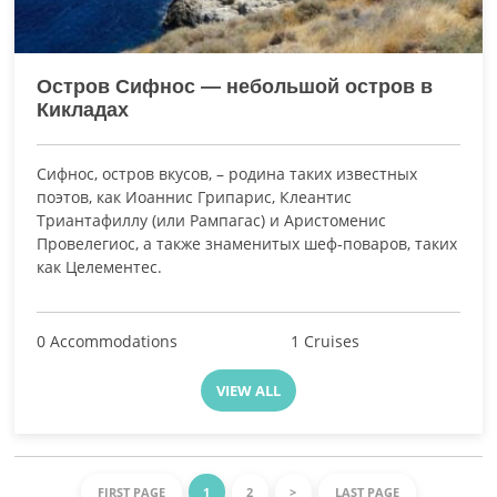
Остров Сифнос — небольшой остров в
Кикладах
Сифнос, остров вкусов, – родина таких известных
поэтов, как Иоаннис Грипарис, Клеантис
Триантафиллу (или Рампагас) и Аристоменис
Провелегиос, а также знаменитых шеф-поваров, таких
как Целементес.
0 Accommodations
1 Cruises
VIEW ALL
FIRST PAGE
1
2
>
LAST PAGE