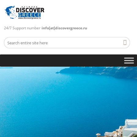
24/7 Support number
info[at]discovergreece.ru