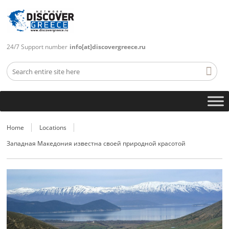
24/7 Support number
info[at]discovergreece.ru
Home
Locations
Западная Македония известна своей природной красотой