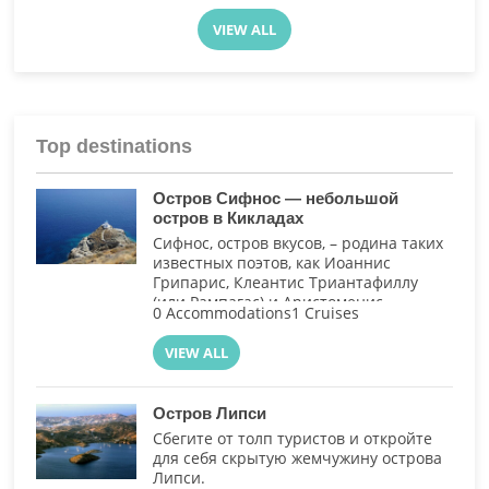
VIEW ALL
Top destinations
Остров Сифнос — небольшой
остров в Кикладах
Сифнос, остров вкусов, – родина таких
известных поэтов, как Иоаннис
Грипарис, Клеантис Триантафиллу
(или Рампагас) и Аристоменис
0 Accommodations
1 Cruises
Провелегиос, а также знаменитых
шеф-поваров, таких как Целементес.
VIEW ALL
Остров Липси
Сбегите от толп туристов и откройте
для себя скрытую жемчужину острова
Липси.