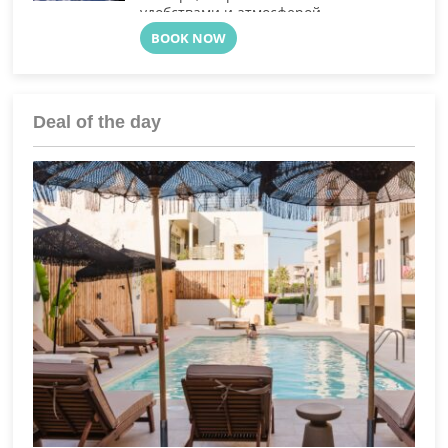
удобствами и атмосферой
полного спокойствия в тихом
BOOK NOW
районе Галини на Крите.
Deal of the day