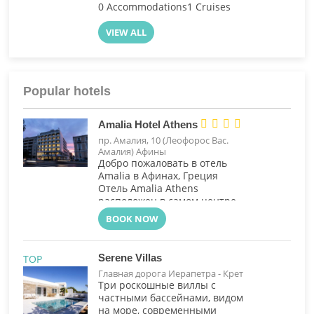
0 Accommodations
1 Cruises
VIEW ALL
Popular hotels




Amalia Hotel Athens
пр. Амалия, 10 (Леофорос Вас.
Амалия) Афины
Добро пожаловать в отель
Amalia в Афинах, Греция
Отель Amalia Athens
расположен в самом центре
Афин, всего в нескольких шагах
BOOK NOW
от площади Синтагма и
Национального сада. Он
сочетает в себе...
Serene Villas
TOP
Главная дорога Иерапетра - Крет
Три роскошные виллы с
частными бассейнами, видом
на море, современными