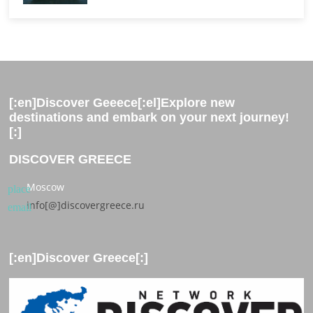
[:en]Discover Geeece[:el]Explore new
destinations and embark on your next journey!
[:]
DISCOVER GREECE
Moscow
place
info[@]discovergreece.ru
email
[:en]Discover Greece[:]