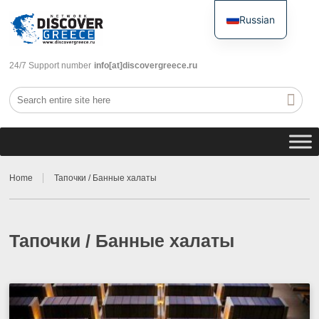
Russian
English
24/7 Support number
info[at]discovergreece.ru
Home
Тапочки / Банные халаты
Тапочки / Банные халаты