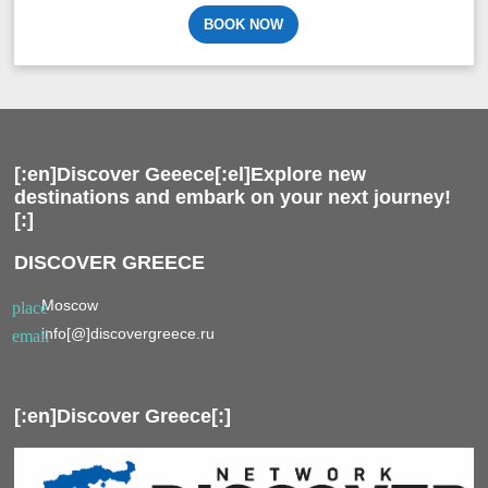
BOOK NOW
[:en]Discover Geeece[:el]Explore new
destinations and embark on your next journey!
[:]
DISCOVER GREECE
Moscow
place
info[@]discovergreece.ru
email
[:en]Discover Greece[:]