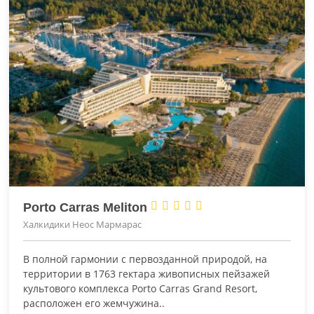





Porto Carras Meliton
Халкидики Неос Мармарас
В полной гармонии с первозданной природой, на
территории в 1763 гектара живописных пейзажей
культового комплекса Porto Carras Grand Resort,
расположен его жемчужина..