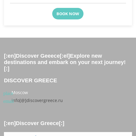
BOOK NOW
[:en]Discover Geeece[:el]Explore new
destinations and embark on your next journey!
[:]
DISCOVER GREECE
Moscow
place
info[@]discovergreece.ru
email
[:en]Discover Greece[:]