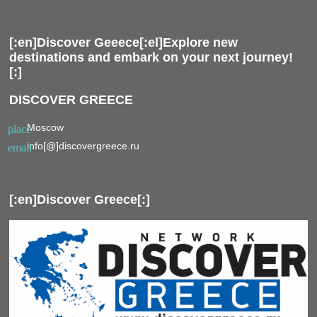
[:en]Discover Geeece[:el]Explore new
destinations and embark on your next journey!
[:]
DISCOVER GREECE
Moscow
place
info[@]discovergreece.ru
email
[:en]Discover Greece[:]