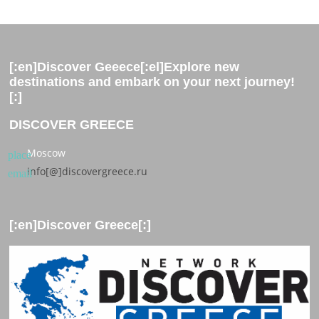
[:en]Discover Geeece[:el]Explore new
destinations and embark on your next journey!
[:]
DISCOVER GREECE
Moscow
place
info[@]discovergreece.ru
email
[:en]Discover Greece[:]