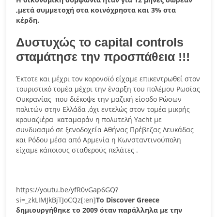
,μετά συμμετοχή στα κοινόχρηστα και 3% στα
κέρδη.
Δυστυχώς το
capital controls
σταμάτησε την προσπάθεια !!!
Έκτοτε και μέχρι τον κορονοϊό είχαμε επικεντρωθεί στον
τουριστικό τομέα μέχρι την έναρξη του πολέμου Ρωσίας
Ουκρανίας που διέκοψε την μαζική είσοδο Ρώσων
πολιτών στην Ελλάδα ,όχι εντελώς στον τομέα μικρής
κρουαζιέρα καταμαράν η πολυτελή Yacht με
συνδυασμό σε ξενοδοχεία Αθήνας Πρέβεζας Λευκάδας
και Ρόδου μέσα από Αρμενία η Κωνσταντινούπολη
είχαμε κάποιους σταθερούς πελάτες .
https://youtu.be/yfR0vGap6GQ?
si=_zkLIMJkBjTJoCQz[:en]
Το
Discover
Greece
δημιουργήθηκε το 2009 όταν παράλληλα με την