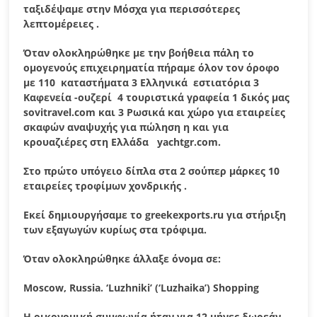
ταξιδέψαμε στην Μόσχα για περισσότερες
λεπτομέρειες .
Όταν ολοκληρώθηκε με την βοήθεια πάλη το
ομογενούς επιχειρηματία πήραμε όλον τον όροφο
με 110 καταστήματα 3 Ελληνικά εστιατόρια 3
Καφενεία -ουζερί 4 τουριστικά γραφεία 1 δικός μας
sovitravel
.
com
και 3 Ρωσικά και χώρο για εταιρείες
σκαφών αναψυχής για πώληση η και για
κρουαζιέρες στη Ελλάδα
yachtgr
.
com
.
Στο πρώτο υπόγειο δίπλα στα 2 σούπερ μάρκες 10
εταιρείες τροφίμων χονδρικής .
Εκεί δημιουργήσαμε το
greekexports
.
ru
για στήριξη
των εξαγωγών κυρίως στα τρόφιμα.
Όταν ολοκληρώθηκε άλλαξε όνομα σε:
Moscow
,
Russia
.
‘Luzhniki’ (‘Luzhaika’) Shopping
Η οικονομική συμφωνία ήταν για 12 μήνες δωρεάν