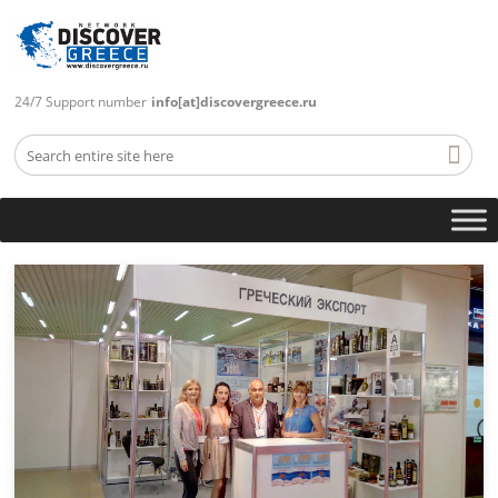
24/7 Support number
info[at]discovergreece.ru