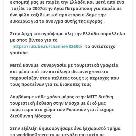
εκπομπή μας με παρέα την Ελλάδα και μετά από ένα
ταξίδι το 2007στην Αγία Πετρούπολη για παρέα σε
ένα φίλο ταξιδιωτικό πράκτορα είδαμε την
ευκαιρία για το άνοιγμα αυτής της αγοράς .
Στην Αρχή καταγράψαμε όλη την Ελλάδα παράλληλα
με σποτ βίντεο για το
https://rutube.ru/channel/33690/
το αντίστοιχο
youtube.
Μετά κάναμε συνεργασία με τουριστικά γραφεία
και μέσα από τον κατάλογο
discovergreece
.
ru
παρουσίαζαν στου πελάτες τους τις περιοχές που
τους προτείναν για τα διακοπές τους
Λαμβάναμε κάθε χρόνο μέρος στην ΜΙΤΤ διεθνή
τουριστική έκθεση στην Μόσχα με δικό μας
περίπτερο στο χώρο των Ρωσικών γιατί είχαμε
διεύθυνση Μόσχας
Στην εξέλιξη δημιουργήσαμε ένα ξεχωριστό τμήμα
το
weddingGreece
.
ru
με μεγάλη επιτυχία σε