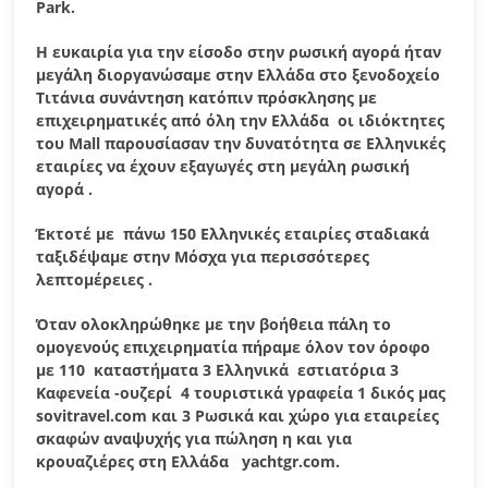
Park
.
Η ευκαιρία για την είσοδο στην ρωσική αγορά ήταν
μεγάλη διοργανώσαμε στην Ελλάδα στο ξενοδοχείο
Τιτάνια συνάντηση κατόπιν πρόσκλησης με
επιχειρηματικές από όλη την Ελλάδα οι ιδιόκτητες
του
Mall
παρουσίασαν την δυνατότητα σε Ελληνικές
εταιρίες να έχουν εξαγωγές στη μεγάλη ρωσική
αγορά .
Έκτοτέ με πάνω 150 Ελληνικές εταιρίες σταδιακά
ταξιδέψαμε στην Μόσχα για περισσότερες
λεπτομέρειες .
Όταν ολοκληρώθηκε με την βοήθεια πάλη το
ομογενούς επιχειρηματία πήραμε όλον τον όροφο
με 110 καταστήματα 3 Ελληνικά εστιατόρια 3
Καφενεία -ουζερί 4 τουριστικά γραφεία 1 δικός μας
sovitravel
.
com
και 3 Ρωσικά και χώρο για εταιρείες
σκαφών αναψυχής για πώληση η και για
κρουαζιέρες στη Ελλάδα
yachtgr
.
com
.