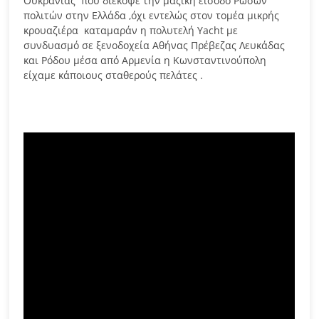
Ουκρανίας που διέκοψε την μαζική είσοδο Ρώσων
πολιτών στην Ελλάδα ,όχι εντελώς στον τομέα μικρής
κρουαζιέρα καταμαράν η πολυτελή Yacht με
συνδυασμό σε ξενοδοχεία Αθήνας Πρέβεζας Λευκάδας
και Ρόδου μέσα από Αρμενία η Κωνσταντινούπολη
είχαμε κάποιους σταθερούς πελάτες .