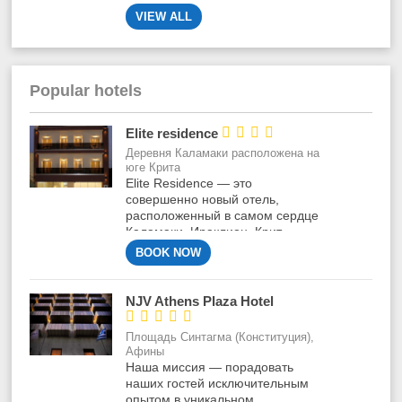
имеет
множество
бесконечных
пляжей.
VIEW ALL
Popular hotels




Elite residence
Деревня Каламаки расположена на
юге Крита
Elite Residence — это
совершенно новый отель,
расположенный в самом сердце
Каламаки, Ираклион, Крит.
BOOK NOW
NJV Athens Plaza Hotel





Площадь Синтагма (Конституция),
Афины
Наша миссия — порадовать
наших гостей исключительным
опытом в уникальном