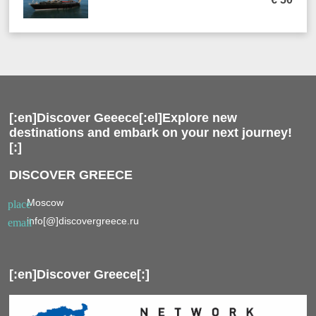
[:en]Discover Geeece[:el]Explore new
destinations and embark on your next journey!
[:]
DISCOVER GREECE
Moscow
place
info[@]discovergreece.ru
email
[:en]Discover Greece[:]