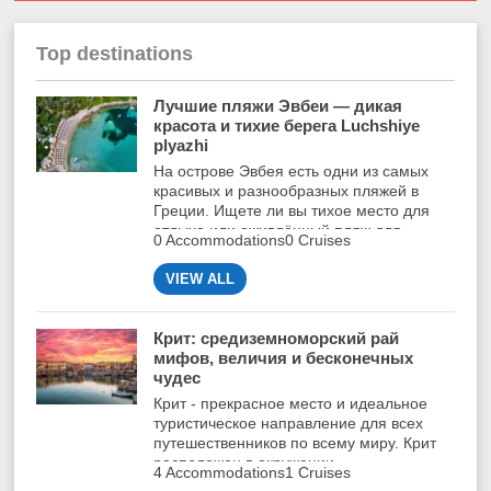
Top destinations
Лучшие пляжи Эвбеи — дикая
красота и тихие берега Luchshiye
plyazhi
На острове Эвбея есть одни из самых
красивых и разнообразных пляжей в
Греции. Ищете ли вы тихое место для
отдыха или оживлённый пляж для
0 Accommodations
0 Cruises
семейного отдыха, вы найдёте всё это
здесь.
VIEW ALL
Крит: средиземноморский рай
мифов, величия и бесконечных
чудес
Крит
-
прекрасное
место
и
идеальное
туристическое
направление
для
всех
путешественников
по
всему
миру
.
Крит
расположен
в
окружении
4 Accommodations
1 Cruises
средиземноморского
ландшафта
и