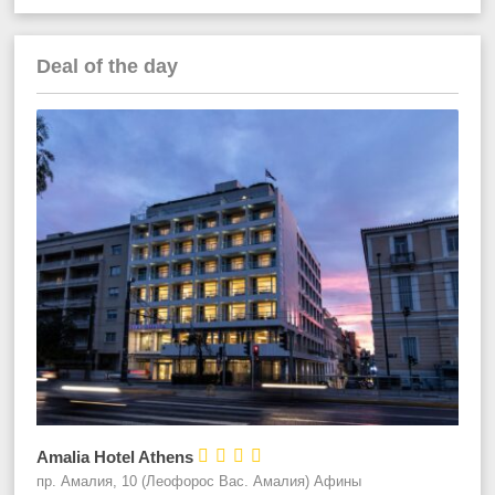
Deal of the day




Amalia Hotel Athens
пр. Амалия, 10 (Леофорос Вас. Амалия) Афины