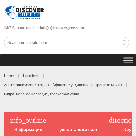
24/7 Support number
info[at]discovergreece.ru
Home
Locations
Аргосаронические острова: Афинское уединение, островные мечты
Гидра: морское наследие, творческая душа
info_outline
directio
Информация
Где остановиться
Круи