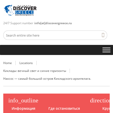
24/7 Support number
info[at]discovergreece.ru
Home
Locations
Киклады: вечный свет и синие горизонты
Наксос — самый большой остров Кикладского архипелага.
info_outline
direction
Информация
Где остановиться
Круи