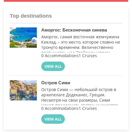
Top destinations
Аморгос: Бесконечная синева
Аморгос, самая восточная жемчужина
Киклад, – это место, которое словно не
тронуто временем. Величественно
возвышаясь над Эгейским морем.
0 Accommodations
1 Cruises
VIEW ALL
Остров Сими
Остров Сими — небольшой остров в
архипелаге Додеканес, Греция.
Несмотря на свои размеры, Сими
может предложить гостям множество
0 Accommodations
1 Cruises
впечатлений.
VIEW ALL