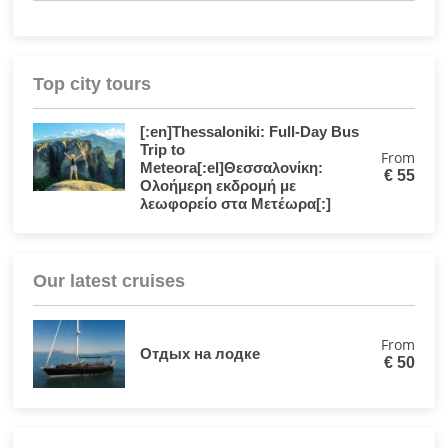
Top city tours
[:en]Thessaloniki: Full-Day Bus
Trip to
From
Meteora[:el]Θεσσαλονίκη:
€
55
Ολοήμερη εκδρομή με
λεωφορείο στα Μετέωρα[:]
Our latest cruises
From
Отдых на лодке
€
50