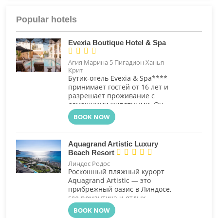
Popular hotels
Evexia Boutique Hotel & Spa




Агия Марина 5 Пигадион Ханья
Крит
Бутик-отель Evexia & Spa****
принимает гостей от 16 лет и
разрешает проживание с
домашними животными. Он
расположен всего в 50 метрах
BOOK NOW
от знаменитого песчаного
пляжа Агия Марина в Ханье на
острове Крит.
Aquagrand Artistic Luxury





Beach Resort
Линдос Родос
Роскошный
пляжный
курорт
Aquagrand
Artistic
— это
прибрежный оазис в Линдосе,
где романтика и отдых
органично переплетаются.
BOOK NOW