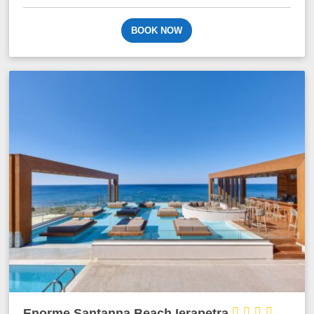
BOOK NOW




Enorme Santanna Beach Ierapetra