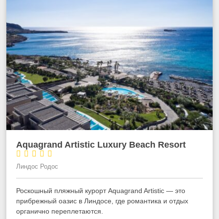
Aquagrand Artistic Luxury Beach Resort





Линдос Родос
Роскошный
пляжный
курорт
Aquagrand
Artistic
— это
прибрежный оазис в Линдосе, где романтика и отдых
органично переплетаются.