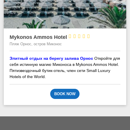





Mykonos Ammos Hotel
Пляж Орнос, остров Миконос
Элитный отдых на берегу залива Орнос
Откройте для
себя истинную магию Миконоса в Mykonos Ammos Hotel.
Пятизвездочный бутик-отель, член сети Small Luxury
Hotels of the World.
BOOK NOW