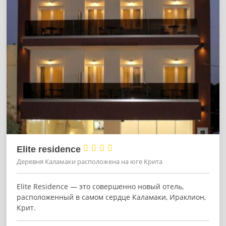




Elite residence
Деревня Каламаки расположена на юге Крита
Elite Residence — это совершенно новый отель,
расположенный в самом сердце Каламаки, Ираклион,
Крит.