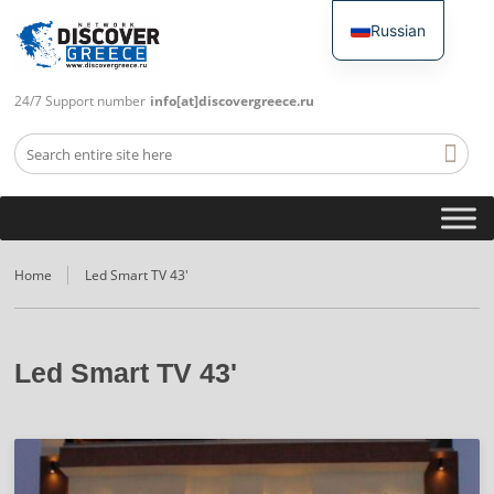
Russian
English
24/7 Support number
info[at]discovergreece.ru
Home
Led Smart TV 43'
Led Smart TV 43'