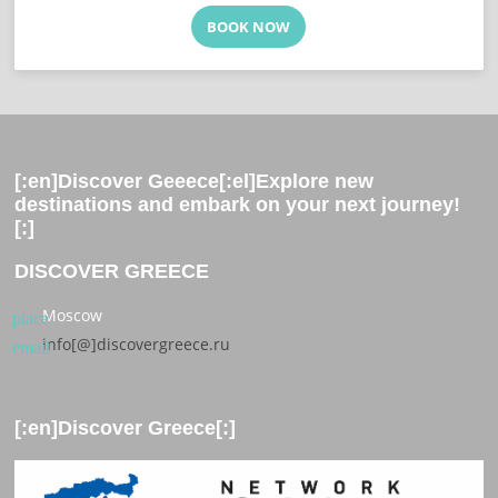
BOOK NOW
[:en]Discover Geeece[:el]Explore new
destinations and embark on your next journey!
[:]
DISCOVER GREECE
Moscow
place
info[@]discovergreece.ru
email
[:en]Discover Greece[:]