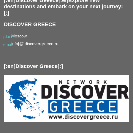
[:en]Discover Geeece[:el]Explore new
destinations and embark on your next journey!
[:]
DISCOVER GREECE
Moscow
place
info[@]discovergreece.ru
email
[:en]Discover Greece[:]